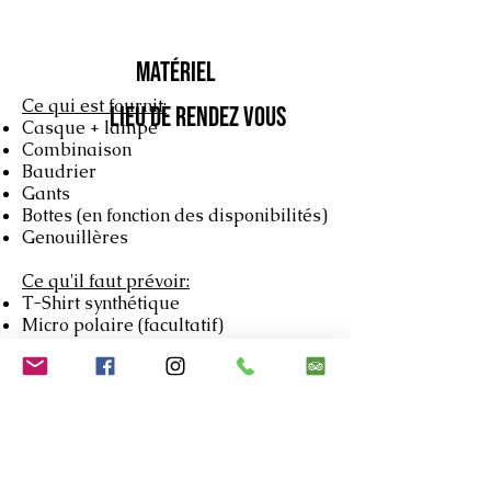
Matériel
Ce qui est fournit:
Lieu de rendez vous
Casque + lampe
Combinaison
Baudrier
Gants
Bottes (en fonction des disponibilités)
Genouillères
Ce qu'il faut prévoir:
T-Shirt synthétique
Micro polaire (facultatif)
Short/jogging/legging
Bouteille d'eau
Chaussures de sport/marche (s'il
manquait des bottes)